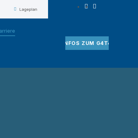
Lageplan
arriere
INFOS ZUM G4T4