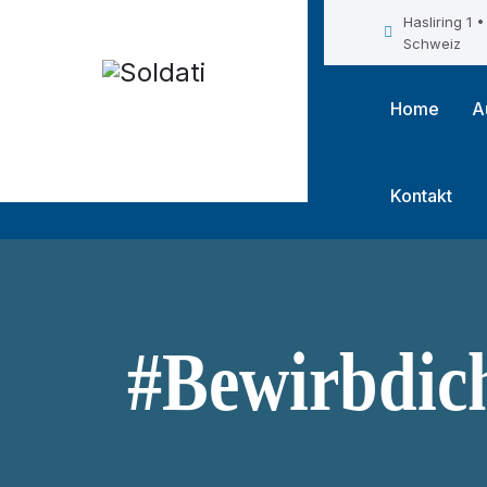
Hasliring 1
Schweiz
Home
A
Kontakt
#Bewirbdich