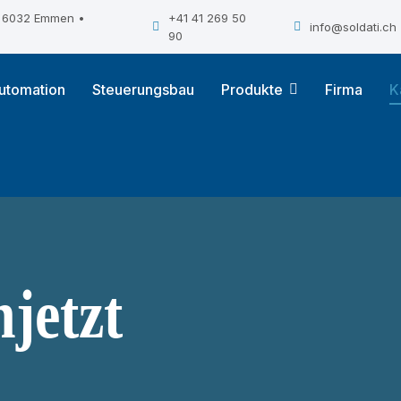
 • 6032 Emmen •
+41 41 269 50
info@soldati.ch
90
utomation
Steuerungsbau
Produkte
Firma
K
jetzt